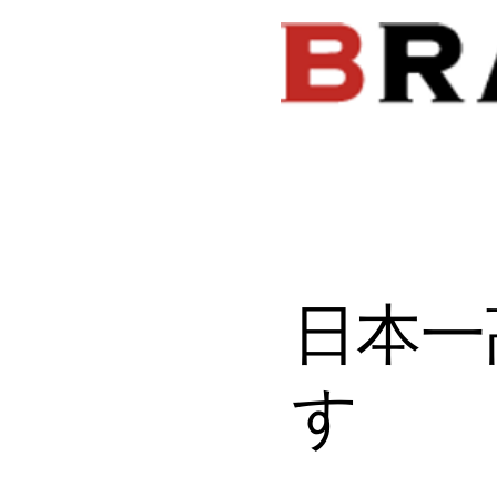
​日本
す