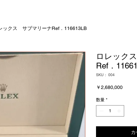
レックス サブマリーナRef．116613LB
ロレック
Ref．1166
SKU： 004
価
￥2,680,000
格
数量
*
カ