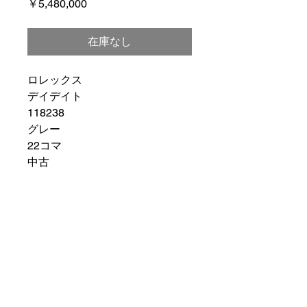
価
￥5,480,000
格
在庫なし
ロレックス
デイデイト
118238
グレー
22コマ
中古
​ブランドバンク朝霞店
TEL048-487-8199
brandbank@miraiact.jp