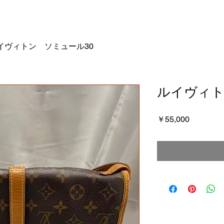
イヴィトン ソミュール30
ルイヴィト
価
￥55,000
格