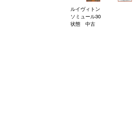
ルイヴィトン
ソミュール30
状態　中古
​ブランドバ
TEL048-487-8199
brandbank@miraiact.jp
〒351-0034
​埼玉県朝霞市西原1-2-2リー
プライバシーポリシー
​利用規約