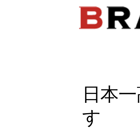
​日本
す