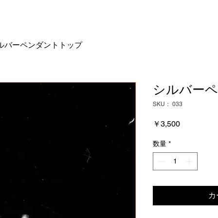
ルバーペンダントトップ
シルバー
SKU： 033
価
￥3,500
格
数量
*
カ