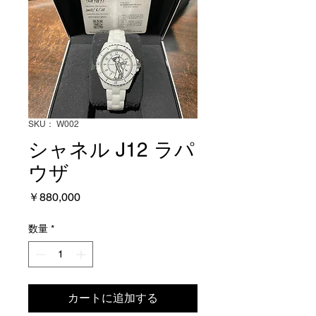
SKU： W002
シャネル J12 ラパ
ウザ
価
￥880,000
格
数量
*
カートに追加する