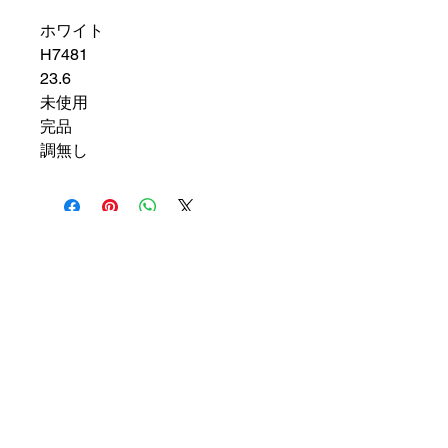
ホワイト
H7481
23.6
未使用
完品
調無し
​ブランドバンク朝霞店
TEL048-487-8199
brandbank@miraiact.jp
〒351-0034
​埼玉県朝霞市西原1-2-2リーヴ北朝
霞5階